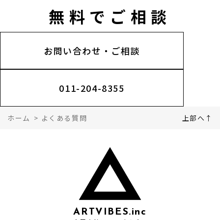
わず幅広く手がけているため、「同じような会社・お店
豊富なスタッフが一緒に整理しますので、準備ゼロでも
伸びることを一緒に考えるパートナーとして、写真撮
ていることは3つあります。
無料でご相談
電話：011-204-8355（平日9:30〜18:30）／ フォー
でどんなサイトが効果的か」という知見が蓄積されてい
遠慮なくご相談ください。
影・多言語対応・チラシ作りなど幅広くサポートしてい
①費用対効果を重視した提案
ム：24時間受付 まずはお気軽にご連絡ください。
ます。
札幌・北海道の方には地元ならではのサポートを、道外
ます。
見た目のきれいさだけでなく、「このホームページがお
日程を調整し、打ち合わせをさせていただきます。
初めての方でも、今までの事例をもとに具体的なご提案
の方にはオンライン・電話でしっかり対応しています。
サービスはこちら
お問い合わせ・ご相談
客様のビジネスにどう貢献するか」を常に考えて制作し
ご相談・お見積もりはすべて無料です。「少し話を聞い
ができるのが強みです。
おすすめのお客様はこちら
ます。
てみたいだけ」という段階でも大歓迎です。
制作実績はこちら
②お客様の想いに寄り添うコミュニケーション
お問い合わせはこちら
011-204-8355
お悩みやご希望を一緒になって整理し、専門用語を使わ
ずわかりやすくご説明します。「よくわからないけど相
ホーム
>
よくある質問
上部へ↑
談してよかった」と感じていただけるよう、丁寧な対話
を大切にしています。
③20年以上・500件超の実績から生まれる提案力
長年の経験と幅広い業種での実績があるからこそ、「う
ちのケースに合った提案」ができます。はじめての方
も、リニューアルをお考えの方も、安心してご相談くだ
さい。
ARTVIBES.inc
選ばれる理由はこちら