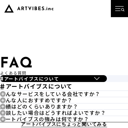
アートバイブスについて
アートバイブスについて
どんなサービスをしている会社ですか？
どんな人におすすめですか？
札幌を拠点に、ホームページ制作からその後の運用・集
実績はどのくらいありますか？
「初めてホームページを作りたい」「今のサイトが古く
客サポートまでをワンストップでお手伝いしている会社
相談したい場合はどうすればよいですか？
札幌で20年以上、500件を超えるホームページを制作し
なってきた」という方はもちろん、「何をどう作ればい
です。
アートバイブスの強みは何ですか？
お電話またはお問い合わせフォームにて受け付けており
てきました。飲食・医療・建設・採用・ECなど業種を問
いかわからない」という段階からでも大歓迎です。経験
制作して終わりではなく、公開後にお客様のビジネスが
アートバイブスにちょっと聞いてみる
ホームページ制作において、アートバイブスが大切にし
ます。