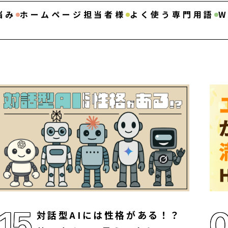
悩み
ホームページ担当者様
よく使う専門用語
15
対話型AIには性格がある！？