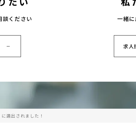
りたい
私
相談ください
一緒に
求人
ram」に選出されました！