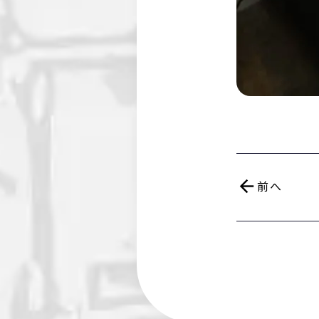
arrow_back
前へ