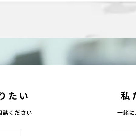
りたい
私
相談ください
一緒に