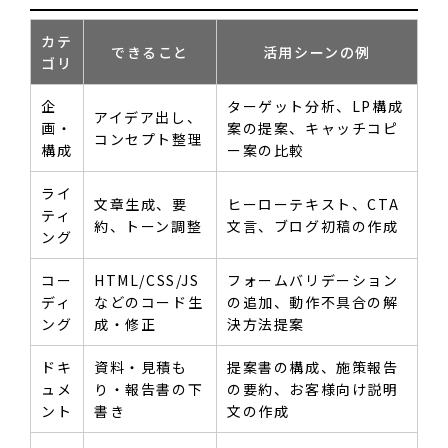
カテ
できること
活用シーンの例
ゴリ
企
ターゲット分析、LP構成
アイデア出し、
画・
案の提案、キャッチコピ
コンセプト整理
構成
ー案の比較
ライ
文章生成、要
ヒーローテキスト、CTA
ティ
約、トーン調整
文言、ブログ初稿の作成
ング
コー
HTML/CSS/JS
フォームバリデーション
ディ
などのコード生
の追加、動作不具合の解
ング
成・修正
決方法提案
ドキ
資料・見積も
提案書の構成、施策報告
ュメ
り・報告書の下
の要約、お客様向け説明
ント
書き
文の作成