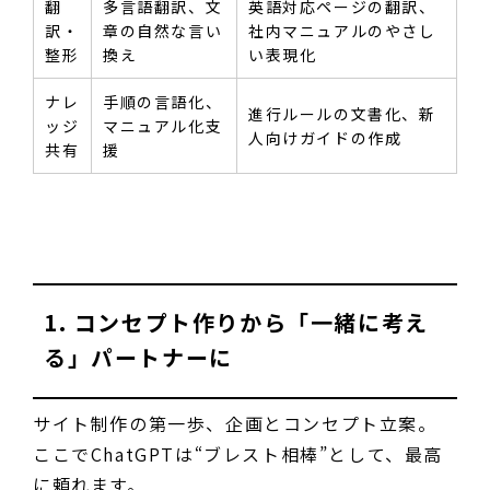
翻
多言語翻訳、文
英語対応ページの翻訳、
訳・
章の自然な言い
社内マニュアルのやさし
整形
換え
い表現化
ナレ
手順の言語化、
進行ルールの文書化、新
ッジ
マニュアル化支
人向けガイドの作成
共有
援
1. コンセプト作りから「一緒に考え
る」パートナーに
サイト制作の第一歩、企画とコンセプト立案。
ここでChatGPTは“ブレスト相棒”として、最高
に頼れます。