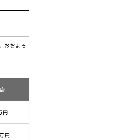
。おおよそ
理店
0万円
0万円